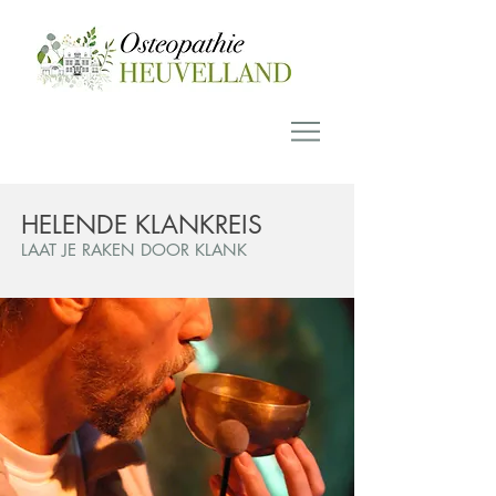
HELENDE KLANKREIS
LAAT JE RAKEN DOOR KLANK