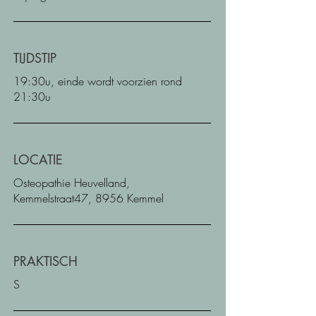
TIJDSTIP
19:30u, einde wordt voorzien rond
21:30u
LOCATIE
Osteopathie Heuvelland,
Kemmelstraat47, 8956 Kemmel
PRAKTISCH
S